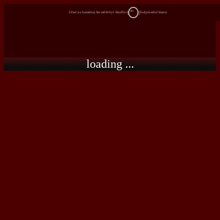
18+
Účasť na hazardnej hre môže byť škodlivá
Zodpovedné hranie
loading ...