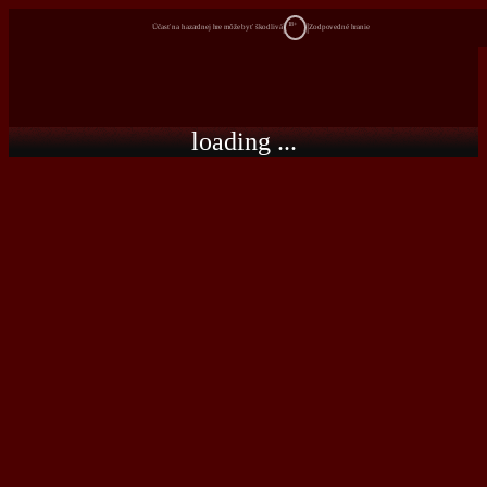
18+
Účasť na hazardnej hre môže byť škodlivá
Zodpovedné hranie
loading ...