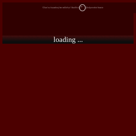
18+
Účasť na hazardnej hre môže byť škodlivá
Zodpovedné hranie
loading ...