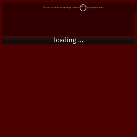
18+
Účasť na hazardnej hre môže byť škodlivá
Zodpovedné hranie
loading ...