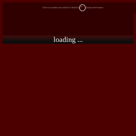
18+
Účasť na hazardnej hre môže byť škodlivá
Zodpovedné hranie
loading ...