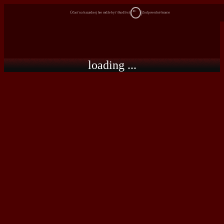
18+
Účasť na hazardnej hre môže byť škodlivá
Zodpovedné hranie
loading ...