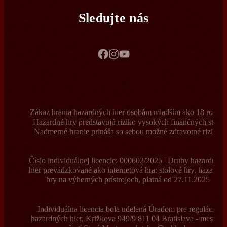
Sledujte nás
Zákaz hrania hazardných hier osobám mladším ako 18 rokov.
Hazardné hry predstavujú riziko vysokých finančných strát.
Nadmerné hranie prináša so sebou možné zdravotné riziká.
Číslo individuálnej licencie: 000602/2025 | Druhy hazardnýc
hier prevádzkované ako internetová hra: stolové hry, hazardn
hry na výherných prístrojoch, platná od 27.11.2025
Individuálna licencia bola udelená Úradom pre reguláciu
hazardných hier, Križkova 949/9 811 04 Bratislava - mestská