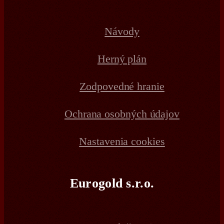
Návody
Herný plán
Zodpovedné hranie
Ochrana osobných údajov
Nastavenia cookies
Eurogold s.r.o.